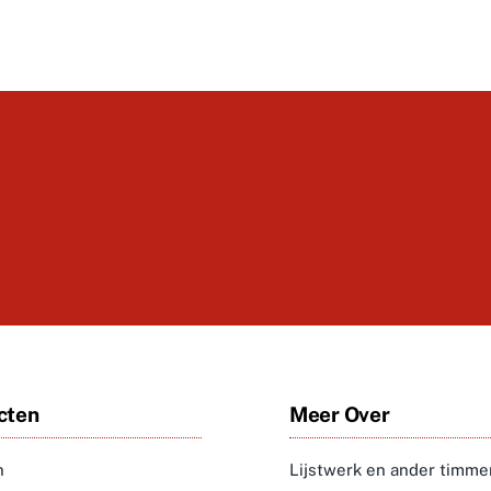
cten
Meer Over
n
Lijstwerk en ander timm