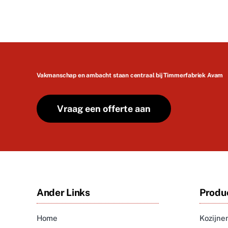
Vakmanschap en ambacht staan centraal bij Timmerfabriek Avam
Vraag een offerte aan
Ander Links
Produ
Home
Kozijne