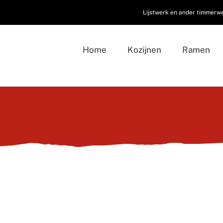
Lijstwerk en ander timmerw
Home
Kozijnen
Ramen