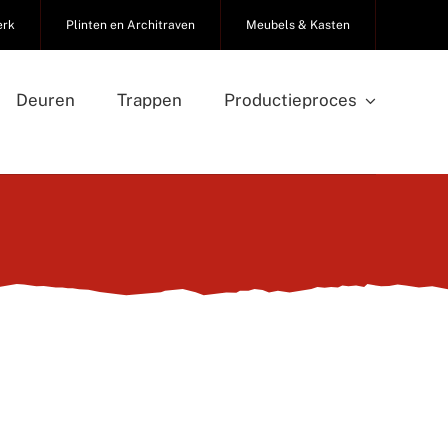
erk
Plinten en Architraven
Meubels & Kasten
Deuren
Trappen
Productieproces